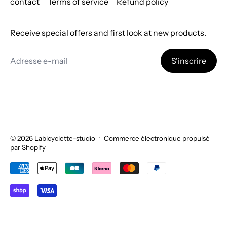
contact
Terms of service
Refund policy
Receive special offers and first look at new products.
Adresse e-mail
S'inscrire
© 2026
Labicyclette-studio
·
Commerce électronique propulsé
par Shopify
Méthodes de paiement acceptées